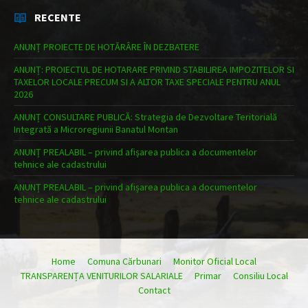
RECENTE
ANUNȚ PROIECTE DE HOTĂRÂRE ÎN DEZBATERE
ANUNȚ: PROIECTUL DE HOTARARE PRIVIND STABILIREA IMPOZITELOR SI
TAXELOR LOCALE PRECUM SI A ALTOR TAXE SPECIALE PENTRU ANUL
2026
ANUNȚ CONSULTARE PUBLICĂ: Strategia de Dezvoltare Teritorială
Integrată a Microregiunii Banatul Montan
ANUNȚ PREALABIL – privind afișarea publica a documentelor
tehnice ale cadastrului
ANUNȚ PREALABIL – privind afișarea publica a documentelor
tehnice ale cadastrului
Home
Comuna Cărbunari
Monitor Oficial Local
TRANSPARENȚA VENITURILOR SALARIALE
Primar
Consiliu Local
Contact