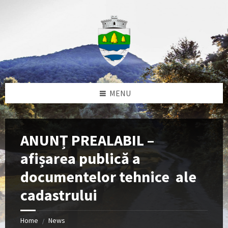
Skip
Skip
Skip
to
to
to
content
left
footer
sidebar
MENU
ANUNȚ PREALABIL –
afișarea publică a
documentelor tehnice ale
cadastrului
Home
News
/