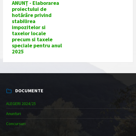
ANUNȚ - Elaborarea
proiectului de
hotărâre privind
stabilirea
impozitelor si
taxelor locale
precum si taxele
speciale pentru anul
2025
DOCUMENTE
ALEGERI 2024/25
Anunturi
Concursuri