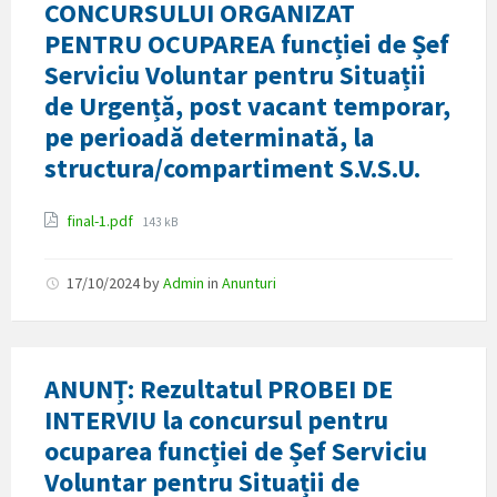
CONCURSULUI ORGANIZAT
PENTRU OCUPAREA funcției de Șef
Serviciu Voluntar pentru Situații
de Urgență, post vacant temporar,
pe perioadă determinată, la
structura/compartiment S.V.S.U.
Attachments
File
final-1.pdf
143 kB
size:
17/10/2024
by
Admin
in
Anunturi
ANUNȚ: Rezultatul PROBEI DE
INTERVIU la concursul pentru
ocuparea funcției de Șef Serviciu
Voluntar pentru Situații de