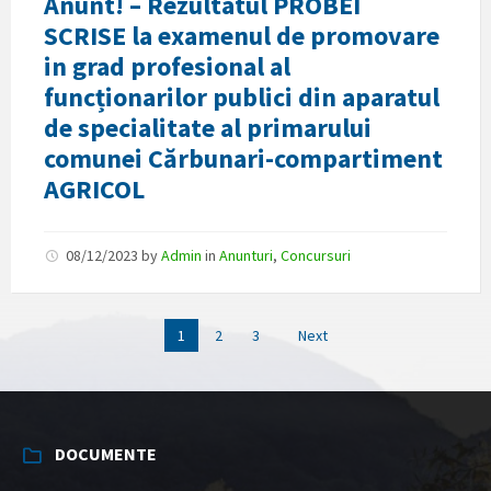
Anunt! – Rezultatul PROBEI
SCRISE la examenul de promovare
in grad profesional al
funcționarilor publici din aparatul
de specialitate al primarului
comunei Cărbunari-compartiment
AGRICOL
08/12/2023
by
Admin
in
Anunturi
,
Concursuri
Posts
1
2
3
Next
navigation
DOCUMENTE