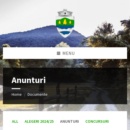
Skip
Skip
Skip
to
to
to
content
left
footer
sidebar
MENU
Anunturi
Home
Documente
/
ALL
ALEGERI 2024/25
ANUNTURI
CONCURSURI