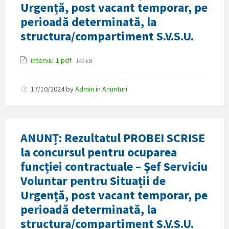
Urgență, post vacant temporar, pe
perioadă determinată, la
structura/compartiment S.V.S.U.
Attachments
File
interviu-1.pdf
149 kB
size:
17/10/2024
by
Admin
in
Anunturi
ANUNȚ: Rezultatul PROBEI SCRISE
la concursul pentru ocuparea
funcției contractuale – Șef Serviciu
Voluntar pentru Situații de
Urgență, post vacant temporar, pe
perioadă determinată, la
structura/compartiment S.V.S.U.