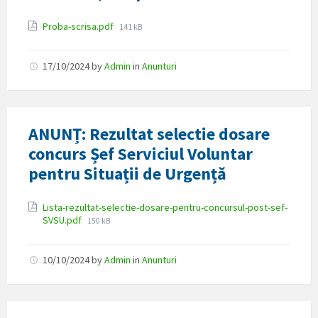
Attachments
File
Proba-scrisa.pdf
141 kB
size:
17/10/2024
by
Admin
in
Anunturi
ANUNȚ: Rezultat selectie dosare
concurs Șef Serviciul Voluntar
pentru Situații de Urgență
Attachments
Lista-rezultat-selectie-dosare-pentru-concursul-post-sef-
File
SVSU.pdf
150 kB
size:
10/10/2024
by
Admin
in
Anunturi