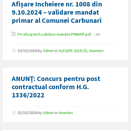
Afișare Incheiere nr. 1008 din
9.10.2024 – validare mandat
primar al Comunei Carbunari
Attachments
File
PV-afisaj-Inch.validare-mandat-PRIMAR.pdf
1 MB
size:
10/10/2024
by
Admin
in
ALEGERI 2024/25
,
Anunturi
ANUNȚ: Concurs pentru post
contractual conform H.G.
1336/2022
02/10/2024
by
Admin
in
Anunturi