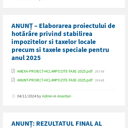
ANUNȚ – Elaborarea proiectului de
hotărâre privind stabilirea
impozitelor si taxelor locale
precum si taxele speciale pentru
anul 2025
Attachments
File
ANEXA-PROIECT-HCL-IMPOZITE-TAXE-2025.pdf
293 kB
size:
File
ANUNT-PROIECT-HCL-IMPOZITE-TAXE-2025.pdf
194 kB
size:
04/11/2024
by
Admin
in
Anunturi
ANUNȚ: REZULTATUL FINAL AL