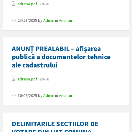
Attachments
File
adresa.pdf
226 kB
size:
25/11/2025
by
Admin
in
Anunturi
ANUNȚ PREALABIL – afișarea
publică a documentelor tehnice
ale cadastrului
Attachments
File
adresa.pdf
226 kB
size:
16/09/2025
by
Admin
in
Anunturi
DELIMITARILE SECTIILOR DE
VOTARE DIN UAT COMUNA