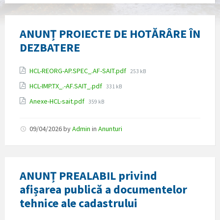
ANUNȚ PROIECTE DE HOTĂRÂRE ÎN
DEZBATERE
Attachments
File
HCL-REORG-AP.SPEC_.AF-SAIT.pdf
253 kB
size:
File
HCL-IMP.TX_.-AF.SAIT_.pdf
331 kB
size:
File
Anexe-HCL-sait.pdf
359 kB
size:
09/04/2026
by
Admin
in
Anunturi
ANUNȚ PREALABIL privind
afișarea publică a documentelor
tehnice ale cadastrului