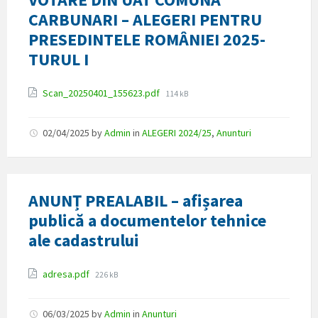
CARBUNARI – ALEGERI PENTRU
PRESEDINTELE ROMÂNIEI 2025-
TURUL I
Attachments
File
Scan_20250401_155623.pdf
114 kB
size:
02/04/2025
by
Admin
in
ALEGERI 2024/25
,
Anunturi
ANUNȚ PREALABIL – afișarea
publică a documentelor tehnice
ale cadastrului
Attachments
File
adresa.pdf
226 kB
size:
06/03/2025
by
Admin
in
Anunturi