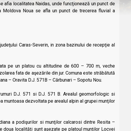
se afia localitatea Naidas, unde funcţionează un punct de
la Moldova Noua se afla un punct de trecerea fluvial a
judeţului Caras-Severin, in zona bazinului de recepţie al
zata pe un platou cu altitudine de 600 – 700 m, veche
zolarea fata de aşezările din jur. Comuna este străbătută
ana – Oravita D.J. 571B – Cărbunari – Sopotu Nou.
muri D.J. 571 si D.J. 571 B. Arealul geomorfologic si
a muntoasa dezvoltata pe arealul alpin al grupei munţilor
ana a podişurilor si munţilor calcarosi dintre Resita –
e doua localităţi sunt aşezate pe platoul munţilor Locvei