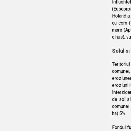
Influent
(Euscorp
Holandia 
cu corn 
mare (Apu
cihus), v
Solul si
Teritoriu
comunei, 
eroziune
eroziuni
Interzice
de sol si
comunei s
ha) 5%.
Fondul fu