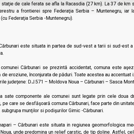
 staţie de cale ferata se afla la Racasdia (27 km). La 37 de km 
terestru a frontierei spre Federaţia Serbia – Muntenegru, iar 
i (cu Federaţia Serbia -Muntenegru).
rbunari este situata in partea de sud-vest a tarii si sud-est a 
a.
ul comunei Cărbunari se prezintă accidentat, comuna este aşe
 de eroziune, înconjurata de păduri. Toate acestea au accentuat i
rile judeţene: D.J.571 – Moldova Noua – Cărbunari – Sasca Mont
a sate componente ale comunei sunt legate prin cele doua dru
, pe care se desfăşoară comuna Cărbunari, face parte din unitate
, subgrupa munţilor si podişurilor Gimic -Cărbunari.
napari – Cărbunari este situata in regiunea geomorfologica medi
oua, unde predomina un relief carstic, de tip doline. Astfel, cel