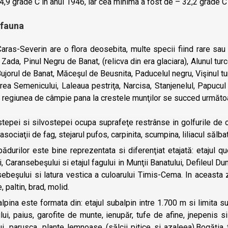
4,9 grade C in anul 1946, iar cea minima a fost de – 32,2 grade C 
 fauna
aras-Severin are o flora deosebita, multe specii fiind rare sa
Zada, Pinul Negru de Banat, (relicva din era glaciara), Alunul turc
ujorul de Banat, Măceşul de Beusnita, Paducelul negru, Vişinul tu
area Semenicului, Laleaua pestriţa, Narcisa, Stanjenelul, Papucu
a regiunea de câmpie pana la crestele munţilor se succed următo
tepei si silvostepei ocupa suprafeţe restrânse in golfurile de câ
 asociaţii de fag, stejarul pufos, carpinita, scumpina, liliacul sălbat
ădurilor este bine reprezentata si diferenţiat etajată: etajul q
, Caransebeşului si etajul fagului in Munţii Banatului, Defileul Dună
ebeşului si latura vestica a culoarului Timis-Cema. In aceasta
, paltin, brad, molid.
lpina este formata din: etajul subalpin intre 1.700 m si limita su
ui, paius, garofite de munte, ienupăr, tufe de afine, jnepenis si 
ui, parusca, plante lemnoase (sălcii pitice si azaleea).Bogăţia 