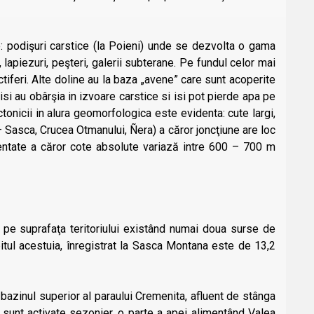
 podişuri carstice (la Poieni) unde se dezvolta o gama
, lapiezuri, peşteri, galerii subterane. Pe fundul celor mai
ctiferi. Alte doline au la baza „avene” care sunt acoperite
isi au obârşia in izvoare carstice si isi pot pierde apa pe
tonicii in alura geomorfologica este evidenta: cute largi,
a – Sasca, Crucea Otmanului, Ñera) a căror joncţiune are loc
identate a căror cote absolute variază intre 600 – 700 m
e, pe suprafaţa teritoriului existând numai doua surse de
itul acestuia, înregistrat la Sasca Montana este de 13,2
bazinul superior al paraului Cremenita, afluent de stânga
unt activate sezonier, o parte a apei alimentând Valea