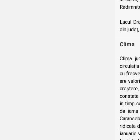
Radimnite
Lacul Dra
din jude
Clima
Clima ju
circulaţi
cu frecve
are valor
creştere,
constata 
in timp c
de iarna
Caransebe
ridicata 
ianuarie 