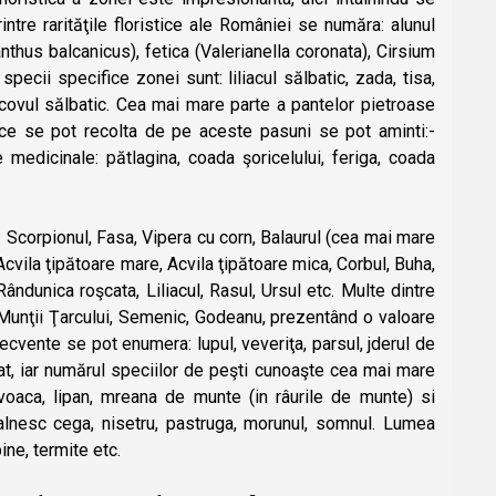
re rarităţile floristice ale României se număra: alunul
nthus balcanicus), fetica (Valerianella coronata), Cirsium
cii specifice zonei sunt: liliacul sălbatic, zada, tisa,
oşcovul sălbatic. Cea mai mare parte a pantelor pietroase
e ce se pot recolta de pe aceste pasuni se pot aminti:-
edicinale: pătlagina, coada şoricelului, feriga, coada
: Scorpionul, Fasa, Vipera cu corn, Balaurul (cea mai mare
 Acvila ţipătoare mare, Acvila ţipătoare mica, Corbul, Buha,
ndunica roşcata, Liliacul, Rasul, Ursul etc. Multe dintre
n Munţii Ţarcului, Semenic, Godeanu, prezentând o valoare
ecvente se pot enumera: lupul, veveriţa, parsul, jderul de
at, iar numărul speciilor de peşti cunoaşte cea mai mare
lavoaca, lipan, mreana de munte (in râurile de munte) si
talnesc cega, nisetru, pastruga, morunul, somnul. Lumea
ine, termite etc.