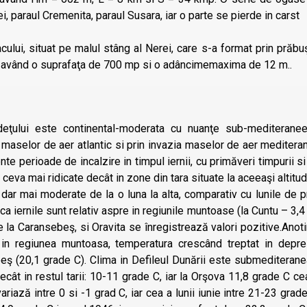
i, paraul Cremenita, paraul Susara, iar o parte se pierde in carst
cului, situat pe malul stâng al Nerei, care s-a format prin prăbu
ţ, având o suprafaţa de 700 mp si o adâncimemaxima de 12 m..
deţului este continental-moderata cu nuanţe sub-mediteranee
a maselor de aer atlantic si prin invazia maselor de aer mediter
nte perioade de incalzire in timpul iernii, cu primăveri timpurii s
i ceva mai ridicate decât in zone din tara situate la aceeaşi altitud
 dar mai moderate de la o luna la alta, comparativ cu lunile d
ca iernile sunt relativ aspre in regiunile muntoase (la Cuntu – 3,
e la Caransebeş, si Oravita se înregistrează valori pozitive.Ano
 in regiunea muntoasa, temperatura crescând treptat in depres
ş (20,1 grade C). Clima in Defileul Dunării este submediterane
decât in restul tarii: 10-11 grade C, iar la Orşova 11,8 grade C c
variază intre 0 si -1 grad C, iar cea a lunii iunie intre 21-23 gra