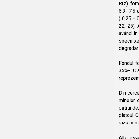
Rrz), for
6,3 -7,5 
( 0,25 – 
22, 25). 
având in
specii xe
degradări
Fondul fo
35%- Cla
reprezent
Din cerce
minelor 
pătrunde
platoul C
raza comu
Alte resu