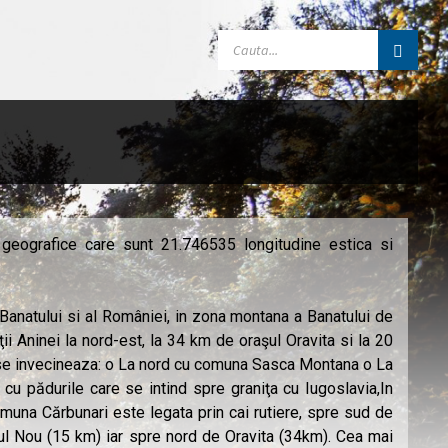
geografice care sunt 21.746535 longitudine estica si
Banatului si al României, in zona montana a Banatului de
ţii Aninei la nord-est, la 34 km de oraşul Oravita si la 20
 se invecineaza: o La nord cu comuna Sasca Montana o La
 pădurile care se intind spre graniţa cu Iugoslavia,In
una Cărbunari este legata prin cai rutiere, spre sud de
l Nou (15 km) iar spre nord de Oravita (34km). Cea mai