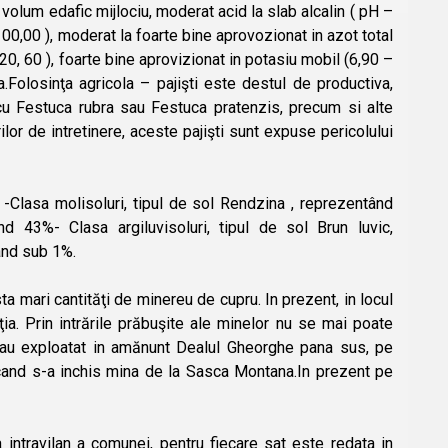
 volum edafic mijlociu, moderat acid la slab alcalin ( pH –
 100,00 ), moderat la foarte bine aprovozionat in azot total
 20, 60 ), foarte bine aprovizionat in potasiu mobil (6,90 –
.Folosinţa agricola – pajişti este destul de productiva,
cu Festuca rubra sau Festuca pratenzis, precum si alte
or de intretinere, aceste pajişti sunt expuse pericolului
 -Clasa molisoluri, tipul de sol Rendzina , reprezentând
 43%- Clasa argiluvisoluri, tipul de sol Brun luvic,
tând sub 1%.
a mari cantităţi de minereu de cupru. In prezent, in locul
a. Prin intrările prăbuşite ale minelor nu se mai poate
re au exploatat in amănunt Dealul Gheorghe pana sus, pe
, cand s-a inchis mina de la Sasca Montana.In prezent pe
 intravilan a comunei, pentru fiecare sat este redata in