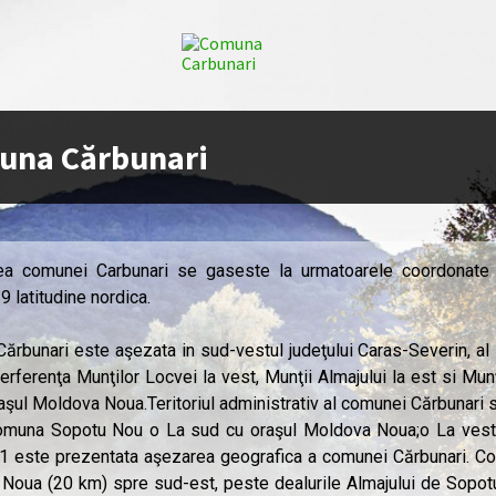
una Cărbunari
tea comunei Carbunari se gaseste la urmatoarele coordonate 
 latitudine nordica.
rbunari este aşezata in sud-vestul judeţului Caras-Severin, al 
terferenţa Munţilor Locvei la vest, Munţii Almajului la est si Mun
aşul Moldova Noua.Teritoriul administrativ al comunei Cărbunari
omuna Sopotu Nou o La sud cu oraşul Moldova Noua;o La vest cu
.1 este prezentata aşezarea geografica a comunei Cărbunari. Com
Noua (20 km) spre sud-est, peste dealurile Almajului de Sopotu