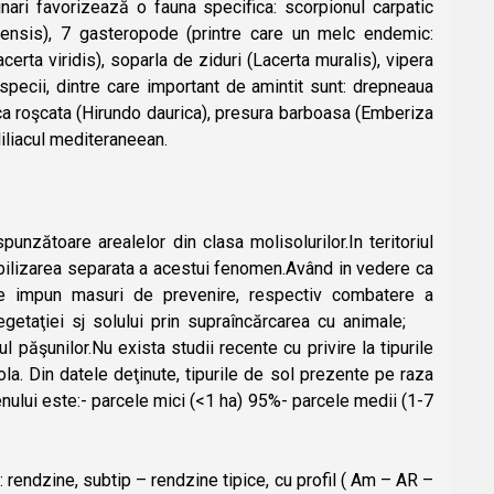
ri favorizează o fauna specifica: scorpionul carpatic
adensis), 7 gasteropode (printre care un melc endemic:
certa viridis), soparla de ziduri (Lacerta muralis), vipera
ecii, dintre care important de amintit sunt: drepneaua
ca roşcata (Hirundo daurica), presura barboasa (Emberiza
 liliacul mediteraneean.
unzătoare arealelor din clasa molisolurilor.In teritoriul
abilizarea separata a acestui fenomen.Având in vedere ca
, se impun masuri de prevenire, respectiv combatere a
 vegetaţiei sj solului prin supraîncărcarea cu animale;
 păşunilor.Nu exista studii recente cu privire la tipurile
la. Din datele deţinute, tipurile de sol prezente pe raza
nului este:- parcele mici (<1 ha) 95%- parcele medii (1-7
: rendzine, subtip – rendzine tipice, cu profil ( Am – AR –