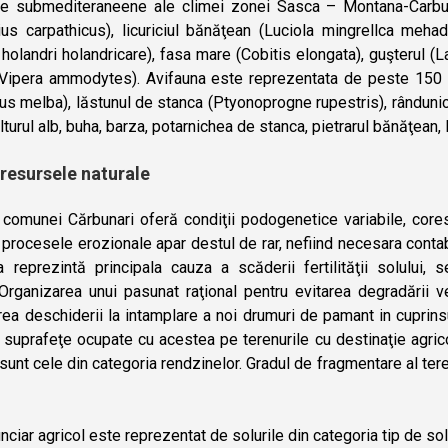
ele submediteraneene ale climei zonei Sasca – Montana-Carbuna
ius carpathicus), licuriciul bănăţean (Luciola mingrellca meh
holandri holandricare), fasa mare (Cobitis elongata), guşterul (La
(Vipera ammodytes). Avifauna este reprezentata de peste 150 sp
s melba), lăstunul de stanca (Ptyonoprogne rupestris), rânduni
ulturul alb, buha, barza, potarnichea de stanca, pietrarul bănăţean,
 resursele naturale
l comunei Cărbunari oferă condiţii podogenetice variabile, coresp
procesele erozionale apar destul de rar, nefiind necesara cont
a reprezintă principala cauza a scăderii fertilităţii solului
i:Organizarea unui pasunat raţional pentru evitarea degradării
rea deschiderii la intamplare a noi drumuri de pamant in cuprinsul
 suprafeţe ocupate cu acestea pe terenurile cu destinaţie agrico
unt cele din categoria rendzinelor. Gradul de fragmentare al tere
nciar agricol este reprezentat de solurile din categoria tip de sol