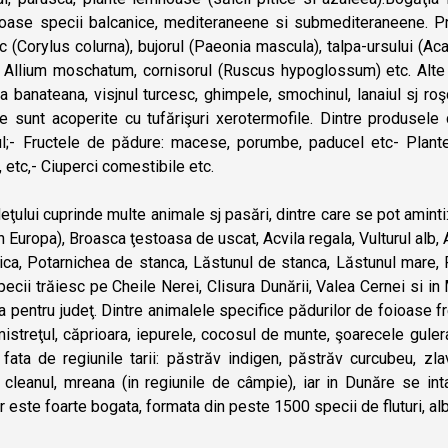
ase specii balcanice, mediteraneene si submediteraneene. Print
c (Corylus colurna), bujorul (Paeonia mascula), talpa-ursului (Aca
 Allium moschatum, cornisorul (Ruscus hypoglossum) etc. Alte spe
ta banateana, visjnul turcesc, ghimpele, smochinul, lanaiul sj r
te sunt acoperite cu tufărişuri xerotermofile. Dintre produsel
;- Fructele de pădure: macese, porumbe, paducel etc- Plante m
i, etc,- Ciuperci comestibile etc.
eţului cuprinde multe animale sj pasări, dintre care se pot aminti
in Europa), Broasca ţestoasa de uscat, Acvila regala, Vulturul alb,
ca, Potarnichea de stanca, Lăstunul de stanca, Lăstunul mare, Râ
ecii trăiesc pe Cheile Nerei, Clisura Dunării, Valea Cernei si i
 pentru judeţ. Dintre animalele specifice pădurilor de foioase fr
istreţul, căprioara, iepurele, cocosul de munte, şoarecele guler
 fata de regiunile tarii: păstrăv indigen, păstrăv curcubeu, z
, cleanul, mreana (in regiunile de câmpie), iar in Dunăre se in
r este foarte bogata, formata din peste 1500 specii de fluturi, alb