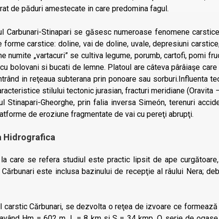
urat de păduri amestecate in care predomina fagul.
ul Carbunari-Stinapari se găsesc numeroase fenomene carstice:
e forme carstice: doline, vai de doline, uvale, depresiuni carstice
ne numite „vartacuri” se cultiva legume, porumb, cartofi, pomi fru
e cu bolovani si bucati de lemne. Platoul are câteva pârâiaşe care 
ntrând in reţeaua subterana prin ponoare sau sorburi.Influenta tec
caracteristice stilului tectonic jurasian, fracturi meridiane (Oravit
ul Stinapari-Gheorghe, prin falia inversa Simeón, terenuri acc
latforme de eroziune fragmentate de vai cu pereţi abrupţi.
 Hidrografica
l la care se refera studiul este practic lipsit de ape curgătoar
Cărbunari este inclusa bazinului de recepţie al râului Nera; deb
l carstic Cărbunari, se dezvolta o reţea de izvoare ce formează 
, având Hm = 602 m, L = 8 km si S = 34 kmp. O serie de ogase s