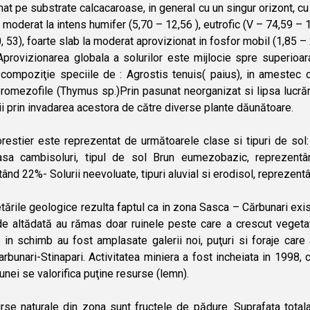
mat pe substrate calcacaroase, in general cu un singur orizont, cu
), moderat la intens humifer (5,70 – 12,56 ), eutrofic (V – 74,59 –
0, 53), foarte slab la moderat aprovizionat in fosfor mobil (1,85 –
Aprovizionarea globala a solurilor este mijlocie spre superioara
 compoziţie speciile de : Agrostis tenuis( paius), in amestec 
romezofile (Thymus sp.)Prin pasunat neorganizat si lipsa lucrăril
i prin invadarea acestora de către diverse plante dăunătoare.
restier este reprezentat de următoarele clase si tipuri de sol:
sa cambisoluri, tipul de sol Brun eumezobazic, reprezentând
ând 22%- Solurii neevoluate, tipuri aluvial si erodisol, reprezen
tările geologice rezulta faptul ca in zona Sasca – Cărbunari exist
de altădată au rămas doar ruinele peste care a crescut vegetaţi
, in schimb au fost amplasate galerii noi, puţuri si foraje ca
arbunari-Stinapari. Activitatea miniera a fost incheiata in 1998
nei se valorifica puţine resurse (lemn).
rse naturale din zona sunt fructele de pădure. Suprafaţa totala