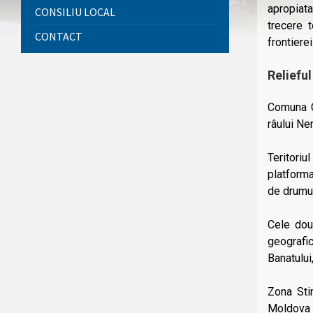
apropiata
CONSILIU LOCAL
trecere 
CONTACT
frontiere
Relieful
Comuna Că
râului Ner
Teritori
platforma
de drumu
Cele dou
geografic
Banatului
Zona Sti
Moldova N