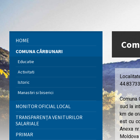
HOME
Com
COMUNA CĂRBUNARI
Educatie
Activitati
Localita
Istoric
44.837339
Manastiri si biserici
Comuna Că
MONITOR OFICIAL LOCAL
sud la in
km de or
TRANSPARENȚA VENITURILOR
est cu c
SALARIALE
Anexa nr
PRIMAR
Moldova 