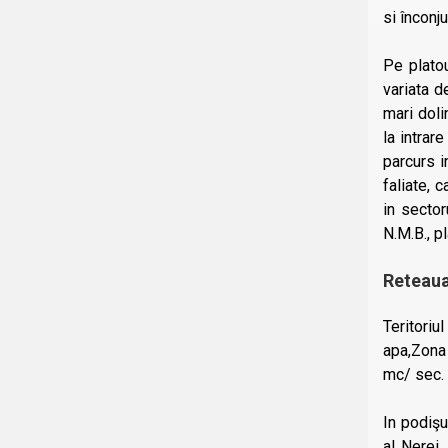
si înconj
Pe plato
variata d
mari doli
la intrar
parcurs i
faliate, 
in sector
N.M.B., p
Reteaua
Teritoriu
apa,Zona 
mc/ sec.
In podişu
al Nerei