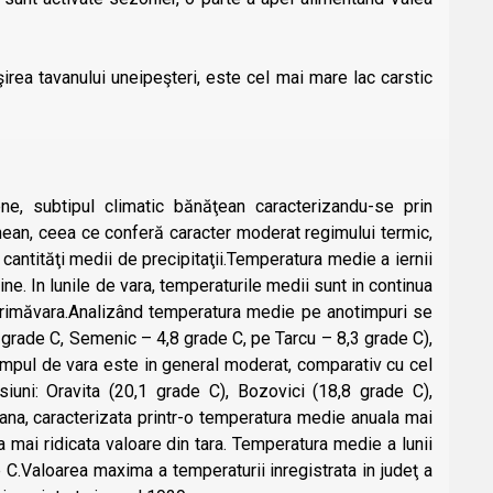
şirea tavanului uneipeşteri, este cel mai mare lac carstic
ne, subtipul climatic bănăţean caracterizandu-se prin
anean, ceea ce conferă caracter moderat regimului termic,
i cantităţi medii de precipitaţii.Temperatura medie a iernii
ine. In lunile de vara, temperaturile medii sunt in continua
e primăvara.Analizând temperatura medie pe anotimpuri se
4 grade C, Semenic – 4,8 grade C, pe Tarcu – 8,3 grade C),
timpul de vara este in general moderat, comparativ cu cel
iuni: Oravita (20,1 grade C), Bozovici (18,8 grade C),
ana, caracterizata printr-o temperatura medie anuala mai
ea mai ridicata valoare din tara. Temperatura medie a lunii
de C.Valoarea maxima a temperaturii inregistrata in judeţ a