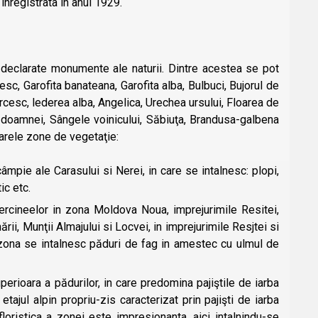
inregistrata in anul 1929.
u declarate monumente ale naturii. Dintre acestea se pot
esc, Garofita banateana, Garofita alba, Bulbuci, Bujorul de
rcesc, lederea alba, Angelica, Urechea ursului, Floarea de
l doamnei, Sângele voinicului, Săbiuţa, Brandusa-galbena
arele zone de vegetaţie:
mpie ale Carasului si Nerei, in care se intalnesc: plopi,
ic etc.
uercineelor in zona Moldova Noua, imprejurimile Resitei,
rii, Munţii Almajului si Locvei, in imprejurimile Resjtei si
 zona se intalnesc păduri de fag in amestec cu ulmul de
perioara a pădurilor, in care predomina pajiştile de iarba
etajul alpin propriu-zis caracterizat prin pajişti de iarba
floristica a zonei este impresionanta, aici intalnindu-se