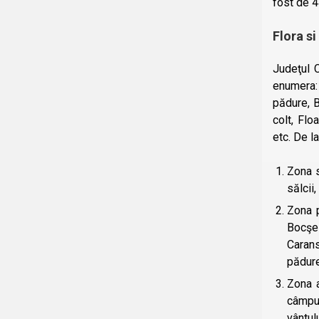
fost de 4
Flora si
Judeţul C
enumera: 
pădure, B
colt, Flo
etc. De l
Zona s
sălcii,
Zona p
Bocşei
Carans
pădure
Zona a
câmpul
vântul