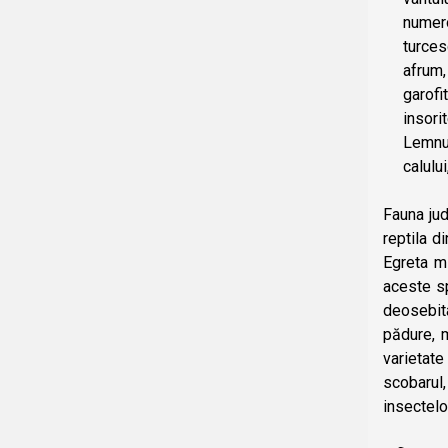
numero
turces
afrum,
garofi
insori
Lemnul
calulu
Fauna jud
reptila d
Egreta mi
aceste sp
deosebita
pădure, m
varietate
scobarul
insectelo