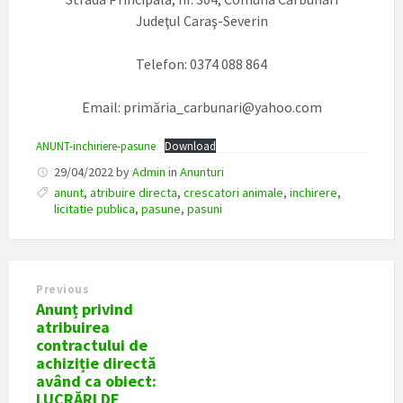
Judeţul Caraş-Severin
Telefon: 0374 088 864
Email: primăria_carbunari@yahoo.com
ANUNT-inchiriere-pasune
Download
29/04/2022
by
Admin
in
Anunturi
anunt
,
atribuire directa
,
crescatori animale
,
inchirere
,
licitatie publica
,
pasune
,
pasuni
Previous
Anunț privind
atribuirea
contractului de
achiziție directă
având ca obiect:
LUCRĂRI DE