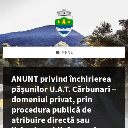
Skip
Skip
Skip
to
to
to
content
left
footer
sidebar
MENU
ANUNT privind închirierea
pășunilor U.A.T. Cărbunari –
domeniul privat, prin
procedura publică de
atribuire directă sau