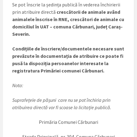
Se pot înscrie la ședința publică în vederea închirierii
prin atribuire directă
crescătorii de animale având
animalele înscrise în RNE, crescători de animale cu
domiciliul în UAT – comuna Cărbunari, județ Caraș-
Severin.
Condițiile de înscriere/documentele necesare sunt
prevăzute în documentația de atribuire ce poate fi
pusă la dispoziția persoanelor interesate la
registratura Primăriei comunei Cărbunari.
Nota:
Suprafețele de pășuni care nu se pot închiria prin
atribuirea directă vor fi scoase la licitație publică.
Primăria Comunei Cărbunari
Strada Principală, nr. 304, Comuna Cărbunari