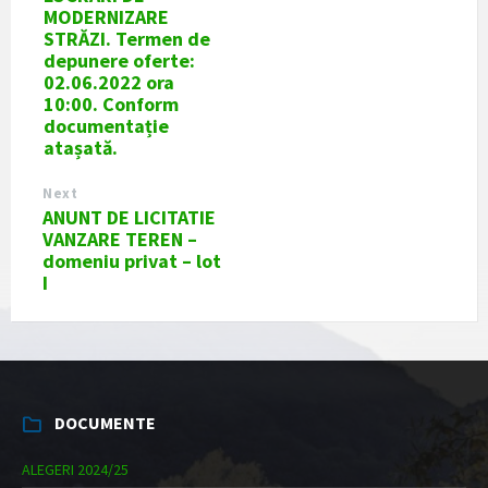
MODERNIZARE
STRĂZI. Termen de
depunere oferte:
02.06.2022 ora
10:00. Conform
documentație
atașată.
Next
ANUNT DE LICITATIE
VANZARE TEREN –
domeniu privat – lot
I
DOCUMENTE
ALEGERI 2024/25