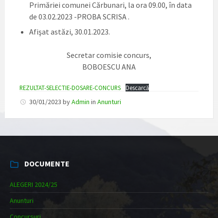
Primăriei comunei Cărbunari, la ora 09.00, în data
de 03.02.2023 -PROBA SCRISA .
Afişat astăzi, 30.01.2023.
Secretar comisie concurs,
BOBOESCU ANA
REZULTAT-SELECTIE-DOSARE-CONCURS
Descarcă
30/01/2023
by
Admin
in
Anunturi
DOCUMENTE
ALEGERI 2024/25
Anunturi
Concursuri