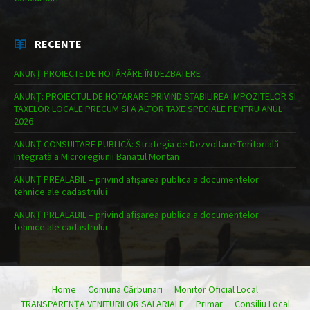
RECENTE
ANUNȚ PROIECTE DE HOTĂRÂRE ÎN DEZBATERE
ANUNȚ: PROIECTUL DE HOTARARE PRIVIND STABILIREA IMPOZITELOR SI
TAXELOR LOCALE PRECUM SI A ALTOR TAXE SPECIALE PENTRU ANUL
2026
ANUNȚ CONSULTARE PUBLICĂ: Strategia de Dezvoltare Teritorială
Integrată a Microregiunii Banatul Montan
ANUNȚ PREALABIL – privind afișarea publica a documentelor
tehnice ale cadastrului
ANUNȚ PREALABIL – privind afișarea publica a documentelor
tehnice ale cadastrului
Home
Comuna Cărbunari
Monitor Oficial Local
TRANSPARENȚA VENITURILOR SALARIALE
Primar
Consiliu Local