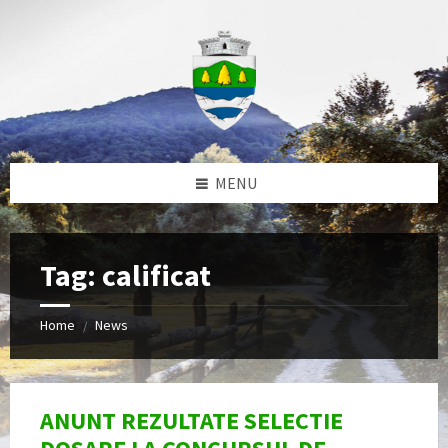
Skip
Skip
Skip
to
to
to
content
left
footer
sidebar
MENU
Tag:
calificat
Home
News
/
ANUNT REZULTATE SELECTIE