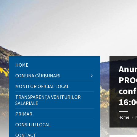
Skip
Skip
Skip
to
to
to
content
left
footer
sidebar
HOME
Anun
COMUNA CĂRBUNARI
PRO
MONITOR OFICIAL LOCAL
conf
TRANSPARENȚA VENITURILOR
16:0
SALARIALE
PRIMAR
Home
/
CONSILIU LOCAL
CONTACT