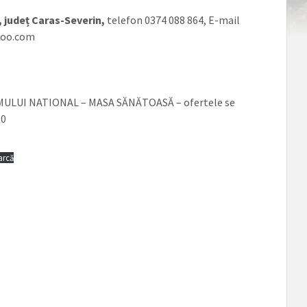
 județ Caras-Severin,
telefon 0374 088 864, E-mail
hoo.com
RAMULUI NATIONAL – MASA SĂNĂTOASĂ – ofertele se
00
arcă