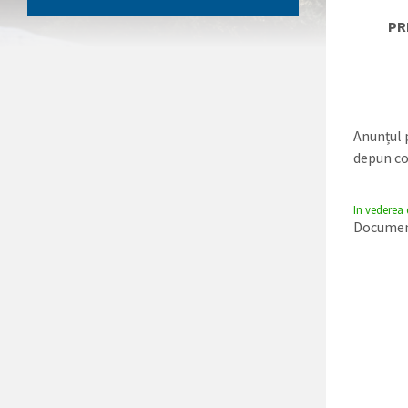
PR
Anunțul
depun co
In vederea
Document