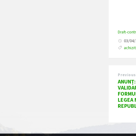
Draft-cont
03/04
achizit
Previous
ANUNȚ:
VALIDA
FORMULA
LEGEA 
REPUBL