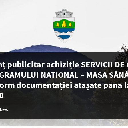
ț publicitar achiziție SERVICII D
GRAMULUI NATIONAL – MASA SĂNĂT
orm documentației atașate pana la
0
News