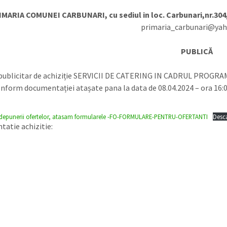
IMARIA COMUNEI CARBUNARI, cu sediul in loc. Carbunari,nr.304,
primaria_carbunari@ya
PUBLICĂ
 publicitar de achiziție SERVICII DE CATERING IN CADRUL PROG
nform documentației atașate pana la data de 08.04.2024 – ora 16:
 depunerii ofertelor, atasam formularele -FO-FORMULARE-PENTRU-OFERTANTI
Desc
atie achizitie: