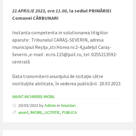
21 APRILIE 2023, ora 11.00,
la sediul PRIMĂRIEI
Comunei CĂRBUNARI
Instanta competenta in solutionarea litigiilor
aparute : Tribunalul CARAȘ-SEVERIN, adresa
municipiul Reșița ,str.Horea nr.2-4,județul Caraș-
Severin ,e-mail : ecris.115@just.ro, tel .0255213592-
centrală
Data transmiterii anunţului de licitaţie către
instituţiile abilitate, în vederea publicării: 20.03.2023
ANUNT-INCHIRIERE-IMOBIL
20/03/2023
by
Admin
in
Anunturi
anunt
,
IMOBIL
,
LICITATIE
,
PUBLICA