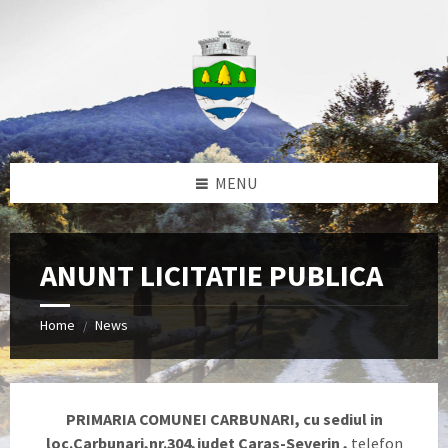
Skip
Skip
Skip
to
to
to
content
left
footer
sidebar
MENU
ANUNT LICITATIE PUBLICA
Home
News
/
PRIMARIA COMUNEI CARBUNARI, cu sediul in
loc.Carbunari,nr.304,judet Caras-Severin ,
telefon