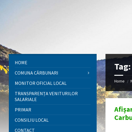
Skip
Skip
Skip
to
to
to
content
left
footer
sidebar
HOME
Tag
COMUNA CĂRBUNARI
Home
/
MONITOR OFICIAL LOCAL
TRANSPARENȚA VENITURILOR
SALARIALE
Afișa
PRIMAR
Carbu
CONSILIU LOCAL
CONTACT