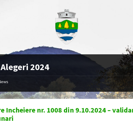
:
Alegeri 2024
News
re Incheiere nr. 1008 din 9.10.2024 – vali
nari