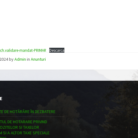
Inch.validare-mandat-PRIMAR
Descarca
/2024
by
Admin
in
Anunturi
E
TE DE HOTĂRÂRE ÎN DEZBATERE
TUL DE HOTARARE PRIVIND
POZITELOR SI TAXELOR
 SI A ALTOR TAXE SPECIALE