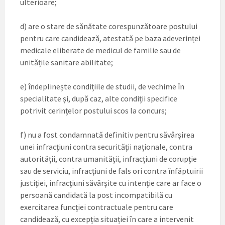
ulterioare;
d) are o stare de sănătate corespunzătoare postului
pentru care candidează, atestată pe baza adeverinței
medicale eliberate de medicul de familie sau de
unitățile sanitare abilitate;
e) îndeplinește condițiile de studii, de vechime în
specialitate și, după caz, alte condiții specifice
potrivit cerințelor postului scos la concurs;
f) nu a fost condamnată definitiv pentru săvârșirea
unei infracțiuni contra securității naționale, contra
autorității, contra umanității, infracțiuni de corupție
sau de serviciu, infracțiuni de fals ori contra înfăptuirii
justiției, infracțiuni săvârșite cu intenție care ar face o
persoană candidată la post incompatibilă cu
exercitarea funcției contractuale pentru care
candidează, cu excepția situației în care a intervenit