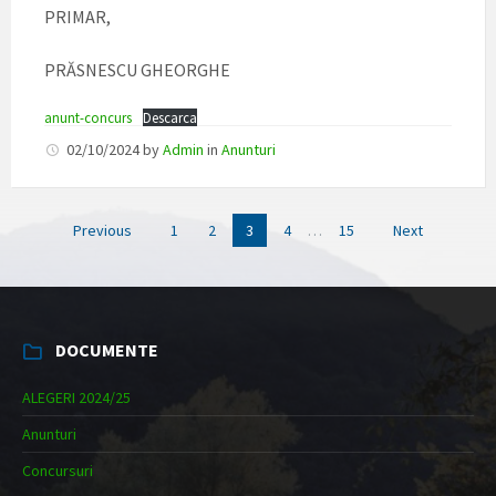
PRIMAR,
PRĂSNESCU GHEORGHE
anunt-concurs
Descarca
02/10/2024
by
Admin
in
Anunturi
Posts
Previous
1
2
3
4
…
15
Next
navigation
DOCUMENTE
ALEGERI 2024/25
Anunturi
Concursuri