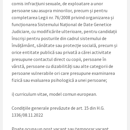
comis infracțiuni sexuale, de exploatare a unor
persoane sau asupra minorilor, precum și pentru
completarea Legii nr. 76/2008 privind organizarea și
funcționarea Sistemului Național de Date Genetice
Judiciare, cu modificările ulterioare, pentru candidații
înscriși pentru posturile din cadrul sistemului de
învățământ, sănătate sau protecție socială, precum și
orice entitate publică sau privată a cărei activitate
presupune contactul direct cu copii, persoane în
vârstă, persoane cu dizabilități sau alte categorii de
persoane vulnerabile ori care presupune examinarea
fizică sau evaluarea psihologică a unei persoane;
i) curriculum vitae, model comun european.
Condiţiile generale prevăzute de art. 15 din H.G.
1336/08.11.2022
Poate ocupa un post vacant sau temporar vacant