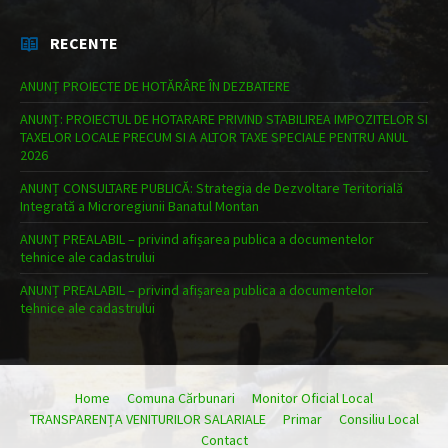
RECENTE
ANUNȚ PROIECTE DE HOTĂRÂRE ÎN DEZBATERE
ANUNȚ: PROIECTUL DE HOTARARE PRIVIND STABILIREA IMPOZITELOR SI
TAXELOR LOCALE PRECUM SI A ALTOR TAXE SPECIALE PENTRU ANUL
2026
ANUNȚ CONSULTARE PUBLICĂ: Strategia de Dezvoltare Teritorială
Integrată a Microregiunii Banatul Montan
ANUNȚ PREALABIL – privind afișarea publica a documentelor
tehnice ale cadastrului
ANUNȚ PREALABIL – privind afișarea publica a documentelor
tehnice ale cadastrului
Home
Comuna Cărbunari
Monitor Oficial Local
TRANSPARENȚA VENITURILOR SALARIALE
Primar
Consiliu Local
Contact