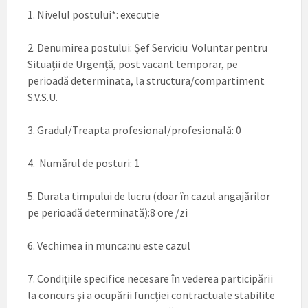
1. Nivelul postului*: executie
2. Denumirea postului: Șef Serviciu Voluntar pentru
Situații de Urgență, post vacant temporar, pe
perioadă determinata, la structura/compartiment
S.V.S.U.
3. Gradul/Treapta profesional/profesională: 0
4. Numărul de posturi: 1
5. Durata timpului de lucru (doar în cazul angajărilor
pe perioadă determinată):8 ore /zi
6. Vechimea in munca:nu este cazul
7. Condițiile specifice necesare în vederea participării
la concurs şi a ocupării funcției contractuale stabilite