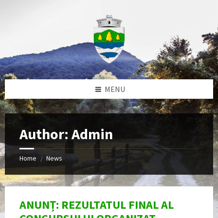
Skip
Skip
Skip
to
to
to
content
left
footer
sidebar
MENU
Author: Admin
Home
News
/
ANUNȚ: REZULTATUL FINAL AL