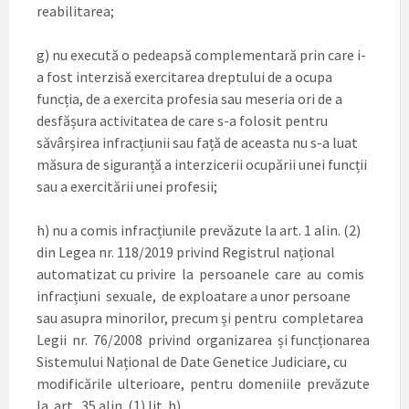
reabilitarea;
g) nu execută o pedeapsă complementară prin care i-
a fost interzisă exercitarea dreptului de a ocupa
funcția, de a exercita profesia sau meseria ori de a
desfășura activitatea de care s-a folosit pentru
săvârșirea infracțiunii sau față de aceasta nu s-a luat
măsura de siguranță a interzicerii ocupării unei funcții
sau a exercitării unei profesii;
h) nu a comis infracțiunile prevăzute la art. 1 alin. (2)
din Legea nr. 118/2019 privind Registrul național
automatizat cu privire la persoanele care au comis
infracțiuni sexuale, de exploatare a unor persoane
sau asupra minorilor, precum și pentru completarea
Legii nr. 76/2008 privind organizarea și funcționarea
Sistemului Național de Date Genetice Judiciare, cu
modificările ulterioare, pentru domeniile prevăzute
la art. 35 alin. (1) lit. h).