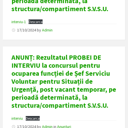
perioadă determinată, la
structura/compartiment S.V.S.U.
interviu-1
Descarca
17/10/2024
by
Admin
ANUNȚ: Rezultatul PROBEI DE
INTERVIU la concursul pentru
ocuparea funcției de Șef Serviciu
Voluntar pentru Situații de
Urgență, post vacant temporar, pe
perioadă determinată, la
structura/compartiment S.V.S.U.
interviu
Descarca
17/10/2024
by
Admin
in
Anunturi