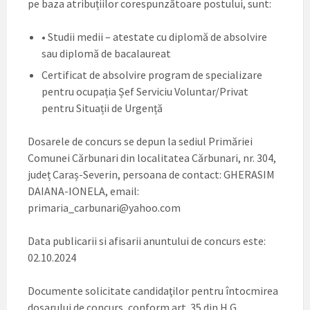
pe baza atribuțiilor corespunzătoare postului, sunt:
• Studii medii – atestate cu diplomă de absolvire
sau diplomă de bacalaureat
Certificat de absolvire program de specializare
pentru ocupația Șef Serviciu Voluntar/Privat
pentru Situații de Urgență
Dosarele de concurs se depun la sediul Primăriei
Comunei Cărbunari din localitatea Cărbunari, nr. 304,
județ Caraș-Severin, persoana de contact: GHERASIM
DAIANA-IONELA, email:
primaria_carbunari@yahoo.com
Data publicarii si afisarii anuntului de concurs este:
02.10.2024
Documente solicitate candidaţilor pentru întocmirea
dosarului de concurs, conform art. 35 din H.G.