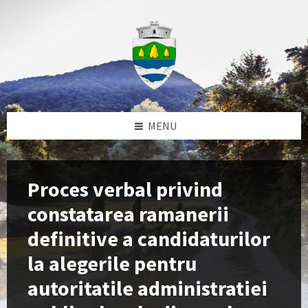
Skip
Skip
Skip
to
to
to
content
left
footer
sidebar
MENU
Proces verbal privind
constatarea ramanerii
definitive a candidaturilor
la alegerile pentru
autoritatile administratiei