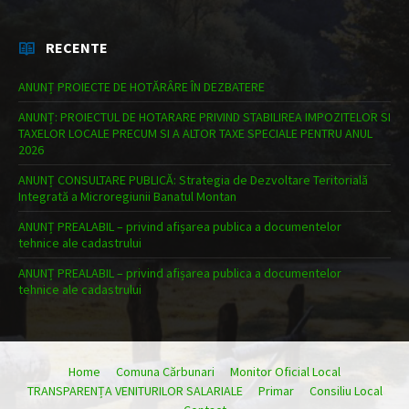
RECENTE
ANUNȚ PROIECTE DE HOTĂRÂRE ÎN DEZBATERE
ANUNȚ: PROIECTUL DE HOTARARE PRIVIND STABILIREA IMPOZITELOR SI
TAXELOR LOCALE PRECUM SI A ALTOR TAXE SPECIALE PENTRU ANUL
2026
ANUNȚ CONSULTARE PUBLICĂ: Strategia de Dezvoltare Teritorială
Integrată a Microregiunii Banatul Montan
ANUNȚ PREALABIL – privind afișarea publica a documentelor
tehnice ale cadastrului
ANUNȚ PREALABIL – privind afișarea publica a documentelor
tehnice ale cadastrului
Home
Comuna Cărbunari
Monitor Oficial Local
TRANSPARENȚA VENITURILOR SALARIALE
Primar
Consiliu Local