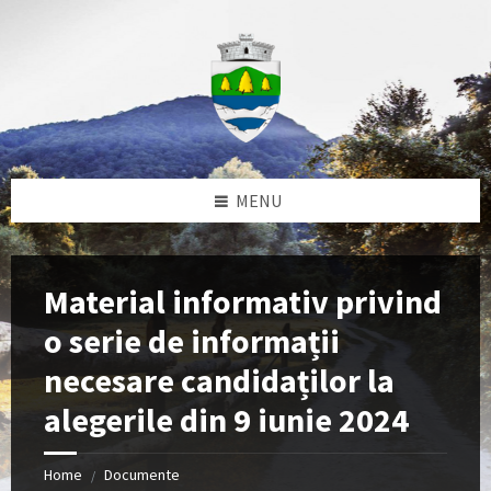
Skip
Skip
Skip
to
to
to
content
left
footer
sidebar
MENU
Material informativ privind
o serie de informații
necesare candidaților la
alegerile din 9 iunie 2024
Home
Documente
/