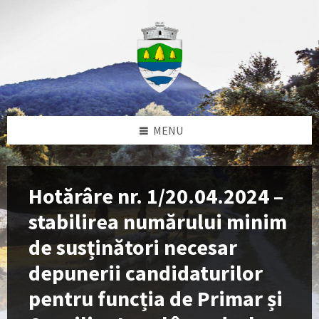
Skip
Skip
Skip
to
to
to
content
left
footer
sidebar
MENU
Hotărâre nr. 1/20.04.2024 –
stabilirea numărului minim
de susținători necesar
depunerii candidaturilor
pentru funcția de Primar și