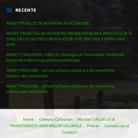
RECENTE
ANUNȚ PROIECTE DE HOTĂRÂRE ÎN DEZBATERE
ANUNȚ: PROIECTUL DE HOTARARE PRIVIND STABILIREA IMPOZITELOR SI
TAXELOR LOCALE PRECUM SI A ALTOR TAXE SPECIALE PENTRU ANUL
2026
ANUNȚ CONSULTARE PUBLICĂ: Strategia de Dezvoltare Teritorială
Integrată a Microregiunii Banatul Montan
ANUNȚ PREALABIL – privind afișarea publica a documentelor
tehnice ale cadastrului
ANUNȚ PREALABIL – privind afișarea publica a documentelor
tehnice ale cadastrului
Home
Comuna Cărbunari
Monitor Oficial Local
TRANSPARENȚA VENITURILOR SALARIALE
Primar
Consiliu Local
Contact