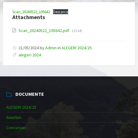
Scan_20240522_105642
Descarca
Attachments
File
Scan_20240522_105642.pdf
133 kB
size:
21/05/2024
by
Admin
in
ALEGERI 2024/25
alegeri 2024
DOCUMENTE
ALEGERI 2024/25
Anunturi
Concursuri