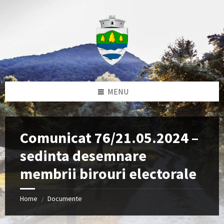
Skip
Skip
Skip
to
to
to
content
left
footer
sidebar
MENU
Comunicat 76/21.05.2024 –
sedinta desemnare
membrii birouri electorale
Home
Documente
/