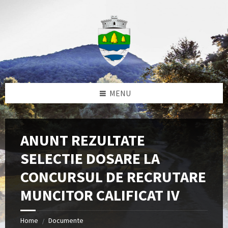
Skip
Skip
Skip
to
to
to
content
left
footer
sidebar
MENU
ANUNT REZULTATE
SELECTIE DOSARE LA
CONCURSUL DE RECRUTARE
MUNCITOR CALIFICAT IV
Home
Documente
/