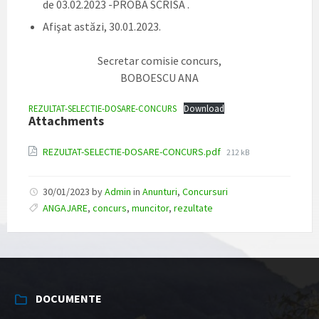
de 03.02.2023 -PROBA SCRISA .
Afişat astăzi, 30.01.2023.
Secretar comisie concurs,
BOBOESCU ANA
REZULTAT-SELECTIE-DOSARE-CONCURS
Download
Attachments
File
REZULTAT-SELECTIE-DOSARE-CONCURS.pdf
212 kB
size:
30/01/2023
by
Admin
in
Anunturi
,
Concursuri
ANGAJARE
,
concurs
,
muncitor
,
rezultate
DOCUMENTE