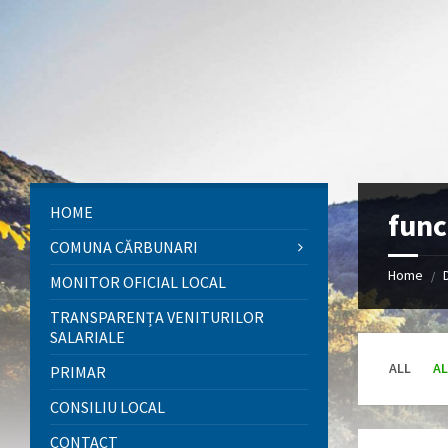
Skip
Skip
Skip
to
to
to
content
left
footer
sidebar
HOME
func
COMUNA CĂRBUNARI
Home
/
MONITOR OFICIAL LOCAL
TRANSPARENȚA VENITURILOR
SALARIALE
ALL
AL
PRIMAR
CONSILIU LOCAL
CONTACT