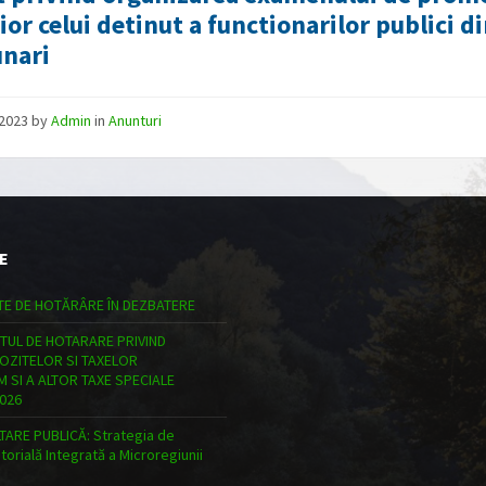
ior celui detinut a functionarilor publici 
nari
/2023
by
Admin
in
Anunturi
E
TE DE HOTĂRÂRE ÎN DEZBATERE
TUL DE HOTARARE PRIVIND
POZITELOR SI TAXELOR
 SI A ALTOR TAXE SPECIALE
026
ARE PUBLICĂ: Strategia de
torială Integrată a Microregiunii
n