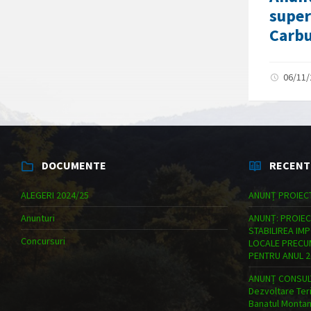
super
Carbu
06/11
DOCUMENTE
RECENT
ALEGERI 2024/25
ANUNȚ PROIEC
Anunturi
ANUNȚ: PROIEC
STABILIREA IM
Concursuri
LOCALE PRECUM
PENTRU ANUL 2
ANUNȚ CONSULT
Dezvoltare Teri
Banatul Monta