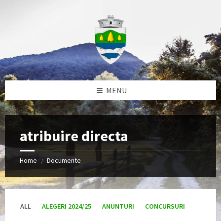
Skip
Skip
Skip
to
to
to
content
left
footer
sidebar
MENU
atribuire directa
Home
Documente
/
ALL
ALEGERI 2024/25
ANUNTURI
CONCURSURI