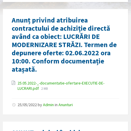
Anunț privind atribuirea
contractului de achiziție directă
având ca obiect: LUCRĂRI DE
MODERNIZARE STRĂZI. Termen de
depunere oferte: 02.06.2022 ora
10:00. Conform documentație
atașată.
Attachments
25.05.2022-_-documentatie-ofertare-EXECUTIE-DE-
File
LUCRARI.pdf
2 MB
size:
25/05/2022
by
Admin
in
Anunturi