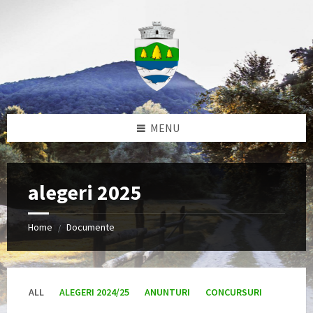
Skip
Skip
Skip
to
to
to
content
left
footer
sidebar
MENU
alegeri 2025
Home
Documente
/
ALL
ALEGERI 2024/25
ANUNTURI
CONCURSURI