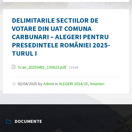
DELIMITARILE SECTIILOR DE
VOTARE DIN UAT COMUNA
CARBUNARI – ALEGERI PENTRU
PRESEDINTELE ROMÂNIEI 2025-
TURUL I
Attachments
File
Scan_20250401_155623.pdf
114 kB
size:
02/04/2025
by
Admin
in
ALEGERI 2024/25
,
Anunturi
DOCUMENTE