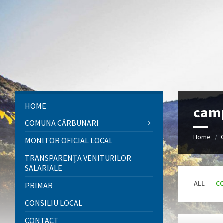
Skip
Skip
Skip
to
to
to
content
left
footer
sidebar
HOME
cam
COMUNA CĂRBUNARI
Home
/
MONITOR OFICIAL LOCAL
TRANSPARENȚA VENITURILOR
SALARIALE
ALL
C
PRIMAR
CONSILIU LOCAL
Open
CONTACT