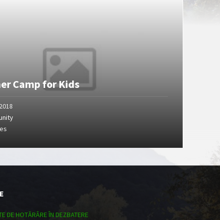
r Camp for Kids
/2018
nity
ges
E
TE DE HOTĂRÂRE ÎN DEZBATERE