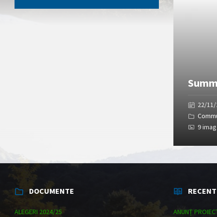
Gallery
Summe
22/11
Commu
9 ima
DOCUMENTE
RECENT
ALEGERI 2024/25
ANUNȚ PROIEC