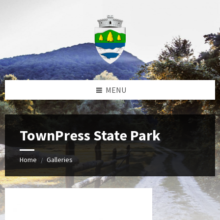
Skip
Skip
Skip
to
to
to
content
left
footer
sidebar
MENU
TownPress State Park
Home
Galleries
/