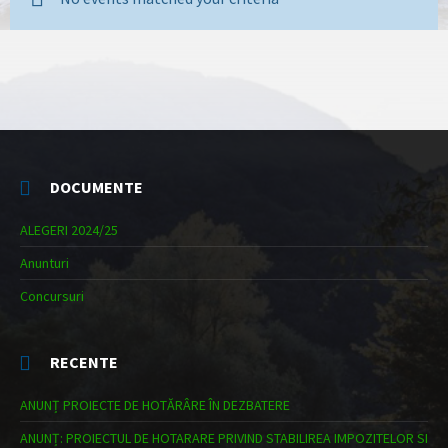
DOCUMENTE
ALEGERI 2024/25
Anunturi
Concursuri
RECENTE
ANUNȚ PROIECTE DE HOTĂRÂRE ÎN DEZBATERE
ANUNȚ: PROIECTUL DE HOTARARE PRIVIND STABILIREA IMPOZITELOR SI