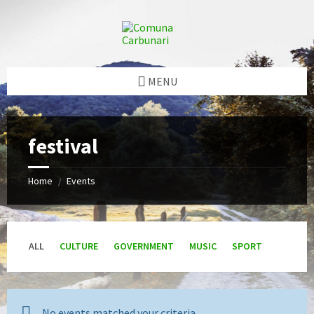
Skip
Skip
Skip
to
to
to
content
left
footer
sidebar
MENU
festival
Home
Events
/
ALL
CULTURE
GOVERNMENT
MUSIC
SPORT
No events matched your criteria