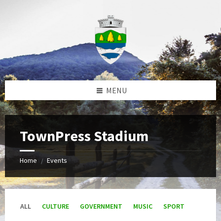
Skip
Skip
Skip
to
to
to
content
left
footer
sidebar
MENU
TownPress Stadium
Home
Events
/
ALL
CULTURE
GOVERNMENT
MUSIC
SPORT