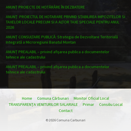
ANUNȚ PROIECTE DE HOTĂRÂRE ÎN DEZBATERE
ANUNȚ: PROIECTUL DE HOTARARE PRIVIND STABILIREA IMPOZITELOR SI
TAXELOR LOCALE PRECUM SI A ALTOR TAXE SPECIALE PENTRU ANUL
2026
ANUNȚ CONSULTARE PUBLICĂ: Strategia de Dezvoltare Teritorială
Integrată a Microregiunii Banatul Montan
ANUNȚ PREALABIL – privind afișarea publica a documentelor
tehnice ale cadastrului
ANUNȚ PREALABIL – privind afișarea publica a documentelor
tehnice ale cadastrului
Home
Comuna Cărbunari
Monitor Oficial Local
TRANSPARENȚA VENITURILOR SALARIALE
Primar
Consiliu Local
Contact
© 2026 Comuna Carbunari