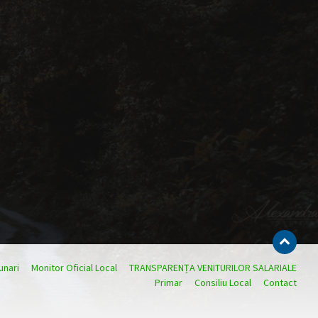
nari
Monitor Oficial Local
TRANSPARENȚA VENITURILOR SALARIALE
Primar
Consiliu Local
Contact