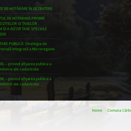
TE DE HOTĂRÂRE ÎN DEZBATERE
TUL DE HOTARARE PRIVIND
POZITELOR SI TAXELOR
 SI A ALTOR TAXE SPECIALE
026
ARE PUBLICĂ: Strategia de
torială Integrată a Microregiunii
n
L – privind afișarea publica a
ehnice ale cadastrului
L – privind afișarea publica a
ehnice ale cadastrului
Home
Comuna Cărbu