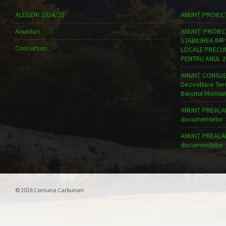
ALEGERI 2024/25
ANUNȚ PROIEC
Anunturi
ANUNȚ: PROIEC
STABILIREA IM
Concursuri
LOCALE PRECUM
PENTRU ANUL 2
ANUNȚ CONSULT
Dezvoltare Teri
Banatul Monta
ANUNȚ PREALABI
documentelor t
ANUNȚ PREALABI
documentelor t
© 2026 Comuna Carbunari