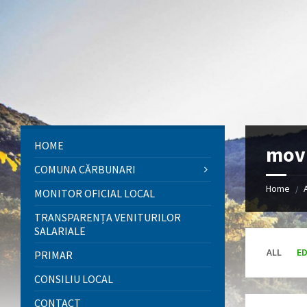
Skip
Skip
Skip
to
to
to
content
left
footer
sidebar
HOME
mov
COMUNA CĂRBUNARI
Home
/
MONITOR OFICIAL LOCAL
TRANSPARENȚA VENITURILOR
SALARIALE
ALL
E
PRIMAR
CONSILIU LOCAL
CONTACT