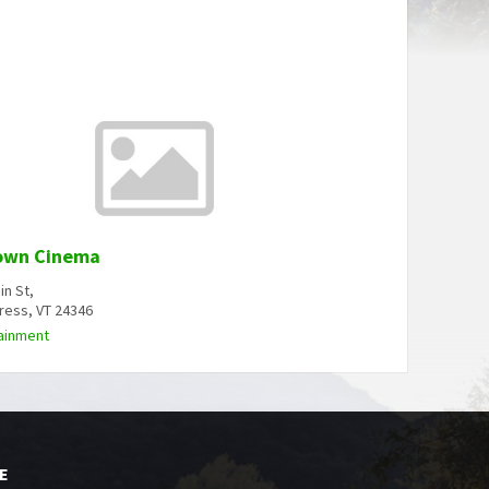
own Cinema
in St,
ess, VT 24346
ainment
E